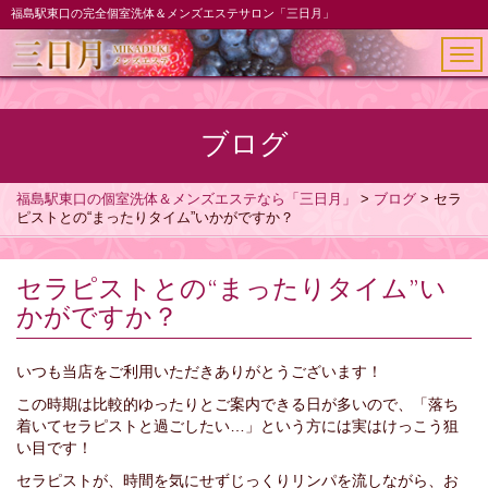
福島駅東口の完全個室洗体＆メンズエステサロン「三日月」
メ
ニ
ュ
ー
ブログ
福島駅東口の個室洗体＆メンズエステなら「三日月」
>
ブログ
>
セラ
ピストとの“まったりタイム”いかがですか？
セラピストとの“まったりタイム”い
かがですか？
いつも当店をご利用いただきありがとうございます！
この時期は比較的ゆったりとご案内できる日が多いので、「落ち
着いてセラピストと過ごしたい…」という方には実はけっこう狙
い目です！
セラピストが、時間を気にせずじっくりリンパを流しながら、お